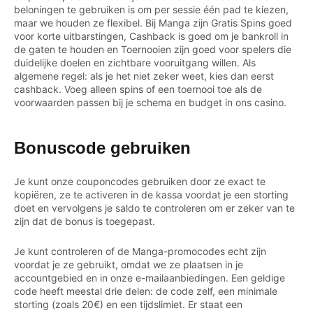
beloningen te gebruiken is om per sessie één pad te kiezen,
maar we houden ze flexibel. Bij Manga zijn Gratis Spins goed
voor korte uitbarstingen, Cashback is goed om je bankroll in
de gaten te houden en Toernooien zijn goed voor spelers die
duidelijke doelen en zichtbare vooruitgang willen. Als
algemene regel: als je het niet zeker weet, kies dan eerst
cashback. Voeg alleen spins of een toernooi toe als de
voorwaarden passen bij je schema en budget in ons casino.
Bonuscode gebruiken
Je kunt onze couponcodes gebruiken door ze exact te
kopiëren, ze te activeren in de kassa voordat je een storting
doet en vervolgens je saldo te controleren om er zeker van te
zijn dat de bonus is toegepast.
Je kunt controleren of de Manga-promocodes echt zijn
voordat je ze gebruikt, omdat we ze plaatsen in je
accountgebied en in onze e-mailaanbiedingen. Een geldige
code heeft meestal drie delen: de code zelf, een minimale
storting (zoals 20€) en een tijdslimiet. Er staat een