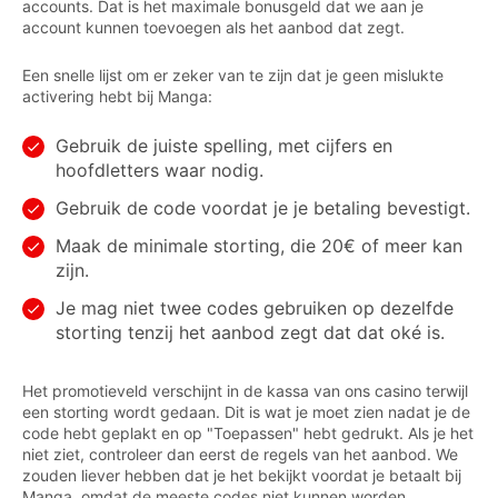
accounts. Dat is het maximale bonusgeld dat we aan je
account kunnen toevoegen als het aanbod dat zegt.
Een snelle lijst om er zeker van te zijn dat je geen mislukte
activering hebt bij Manga:
Gebruik de juiste spelling, met cijfers en
hoofdletters waar nodig.
Gebruik de code voordat je je betaling bevestigt.
Maak de minimale storting, die 20€ of meer kan
zijn.
Je mag niet twee codes gebruiken op dezelfde
storting tenzij het aanbod zegt dat dat oké is.
Het promotieveld verschijnt in de kassa van ons casino terwijl
een storting wordt gedaan. Dit is wat je moet zien nadat je de
code hebt geplakt en op "Toepassen" hebt gedrukt. Als je het
niet ziet, controleer dan eerst de regels van het aanbod. We
zouden liever hebben dat je het bekijkt voordat je betaalt bij
Manga, omdat de meeste codes niet kunnen worden