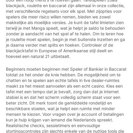
blackjack, roulette en baccarat zijn allemaal in onze collectie,
met verschillende regelsets voor elk spel. Met zijopties voor
spelers die meer risico willen nemen, bieden we zowel
makkelijke als moeilijke versies. Je kunt de tafel limieten zien
terwijl je met Manga speelt, wat je helpt je saldo te behouden
zonder je aandacht van het spel af te halen. Om te leren hoe
je roulette moet spelen, begin je met buitenste inzetten en ga
je daarna verder met splits en hoeken. Controleer of de
blackjacktafel in Europese of Amerikaanse stijl deelt en
hoeveel een natural 21 uitbetaalt.
Beginners moeten beginnen met Speler of Bankier in Baccarat
totdat ze het onder de knie hebben. De mogelijkheid om te
chatten en te spelen aan echte tafels in live dealer-ruimtes
maakt ze het meest aanvoelen als een echt casino. Kies een
tafel met een tempo dat je bevalt, zorg dan dat je internet
stabiel is en dat het scherm volledig scherm staat voor een
beter zicht. Dit merk toont de gemiddelde rondetijd en
beschikbare stoelen, wat je helpt een ruimte met minder
mensen te kiezen. Voor vragen over je account of betalingen
kun je hulp krijgen van iemand die Nederlands spreekt.
Realistische checks, sessietimers en eenvoudige
stortingscontroles zijn slechts enkele van de nuttige tools die