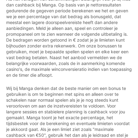
dan cashback bij Manga. Op basis van je nettoresultaten
gedurende de gegeven periode berekenen we het en geven
we je een percentage van dat bedrag als bonusgeld, dat
meestal een lagere doorspeelvereiste heeft dan andere
aanbiedingen. Meld je alleen aan, speel en controleer je
promopaneel om te zien wanneer de volgende uitbetaling is.
De bedragen worden getoond in € zodat je je limieten kunt
bijhouden zonder extra rekenwerk. Om onze bonussen te
gebruiken, moet je bepaalde spellen spelen en elke keer een
vast bedrag betalen. Naast het aanbod vermelden we de
belangrijke voorwaarden, zoals de in aanmerking komende
casino's, de maximale winconversieratio indien van toepassing
en de timer die afloopt.
Wij bij Manga denken dat de beste manier om een bonus te
gebruiken is om te beginnen met spins en alleen over te
schakelen naar normaal spelen als je je nog steeds kunt
veroorloven om aan de inzetvereisten te voldoen. Voor
langere sessies en stabielere planning is cashback voor jou
gemaakt. Manga toont je het exacte percentage, het
tijdsbestek voor de berekening en eventuele limieten voordat
je akkoord gaat. Als je een limiet ziet zoals "maximale
cashback van €50", gebruik het dan als je leidraad en stel je