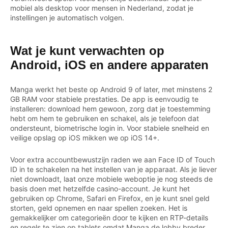
mobiel als desktop voor mensen in Nederland, zodat je
instellingen je automatisch volgen.
Wat je kunt verwachten op
Android, iOS en andere apparaten
Manga werkt het beste op Android 9 of later, met minstens 2
GB RAM voor stabiele prestaties. De app is eenvoudig te
installeren: download hem gewoon, zorg dat je toestemming
hebt om hem te gebruiken en schakel, als je telefoon dat
ondersteunt, biometrische login in. Voor stabiele snelheid en
veilige opslag op iOS mikken we op iOS 14+.
Voor extra accountbewustzijn raden we aan Face ID of Touch
ID in te schakelen na het instellen van je apparaat. Als je liever
niet downloadt, laat onze mobiele weboptie je nog steeds de
basis doen met hetzelfde casino-account. Je kunt het
gebruiken op Chrome, Safari en Firefox, en je kunt snel geld
storten, geld opnemen en naar spellen zoeken. Het is
gemakkelijker om categorieën door te kijken en RTP-details
en regels te zien op tablets omdat Manga de lobby breder