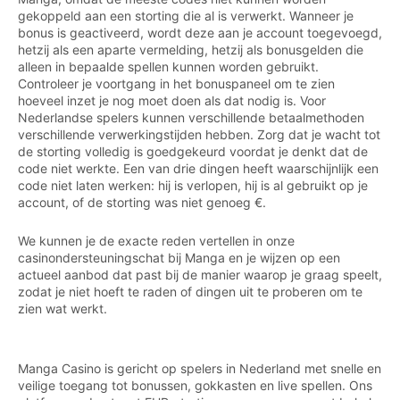
gekoppeld aan een storting die al is verwerkt. Wanneer je
bonus is geactiveerd, wordt deze aan je account toegevoegd,
hetzij als een aparte vermelding, hetzij als bonusgelden die
alleen in bepaalde spellen kunnen worden gebruikt.
Controleer je voortgang in het bonuspaneel om te zien
hoeveel inzet je nog moet doen als dat nodig is. Voor
Nederlandse spelers kunnen verschillende betaalmethoden
verschillende verwerkingstijden hebben. Zorg dat je wacht tot
de storting volledig is goedgekeurd voordat je denkt dat de
code niet werkte. Een van drie dingen heeft waarschijnlijk een
code niet laten werken: hij is verlopen, hij is al gebruikt op je
account, of de storting was niet genoeg €.
We kunnen je de exacte reden vertellen in onze
casinondersteuningschat bij Manga en je wijzen op een
actueel aanbod dat past bij de manier waarop je graag speelt,
zodat je niet hoeft te raden of dingen uit te proberen om te
zien wat werkt.
Manga Casino is gericht op spelers in Nederland met snelle en
veilige toegang tot bonussen, gokkasten en live spellen. Ons