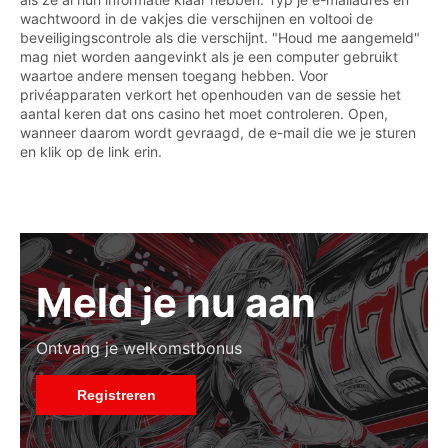
wachtwoord in de vakjes die verschijnen en voltooi de
beveiligingscontrole als die verschijnt. "Houd me aangemeld"
mag niet worden aangevinkt als je een computer gebruikt
waartoe andere mensen toegang hebben. Voor
privéapparaten verkort het openhouden van de sessie het
aantal keren dat ons casino het moet controleren. Open,
wanneer daarom wordt gevraagd, de e-mail die we je sturen
en klik op de link erin.
Meld je nu aan
Ontvang je welkomstbonus
Registreren