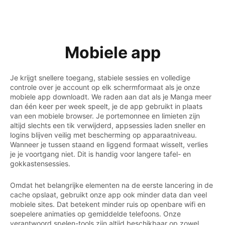
Mobiele app
Je krijgt snellere toegang, stabiele sessies en volledige
controle over je account op elk schermformaat als je onze
mobiele app downloadt. We raden aan dat als je Manga meer
dan één keer per week speelt, je de app gebruikt in plaats
van een mobiele browser. Je portemonnee en limieten zijn
altijd slechts een tik verwijderd, appsessies laden sneller en
logins blijven veilig met bescherming op apparaatniveau.
Wanneer je tussen staand en liggend formaat wisselt, verlies
je je voortgang niet. Dit is handig voor langere tafel- en
gokkastensessies.
Omdat het belangrijke elementen na de eerste lancering in de
cache opslaat, gebruikt onze app ook minder data dan veel
mobiele sites. Dat betekent minder ruis op openbare wifi en
soepelere animaties op gemiddelde telefoons. Onze
verantwoord spelen-tools zijn altijd beschikbaar op zowel