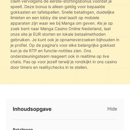
claim vervolgens de eerste-stortingsbonus voordat je
speelt. Deze bonus is alleen geldig voor bepaalde
gokkasten en tafelspellen. Snelle betalingen, duidelijke
limieten en een lobby die snel laadt op mobiele
apparaten zijn waar we bij Manga om geven. Als je op
zoek bent naar Manga Casino Online Nederland, laat
onze site je EUR storten en lokale betaalmethoden
gebruiken. Je kunt ook je opnameverzoeken bijhouden in
je profiel. Op de pagina's voor elke belangrijke gokkast
kun je de RTP en functie-notities zien. Ons
ondersteuningsteam reageert ook in realtime op live
chats. Pas op voor jezelf terwijl je rondkijkt in ons casino
door timers en realitychecks in te stellen.
Inhoudsopgave
Hide
Betalingen