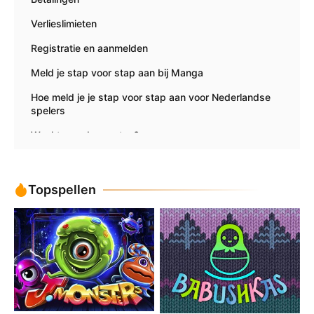
Verlieslimieten
Registratie en aanmelden
Meld je stap voor stap aan bij Manga
Hoe meld je je stap voor stap aan voor Nederlandse
spelers
Wachtwoord vergeten?
Spelkeuze
Gokkasten: snelle sessies, duidelijke filters
Topspellen
Bonussen en promoties
Bonuscode gebruiken
Mobiele app
Wat je kunt verwachten op Android, iOS en andere
apparaten