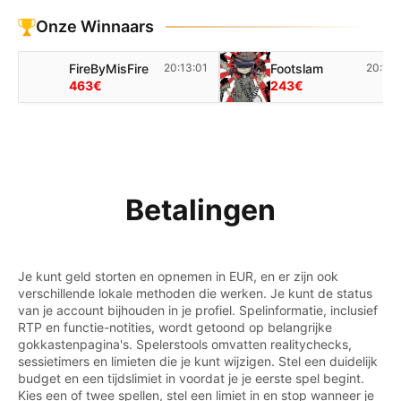
Onze Winnaars
FireByMisFire
20:13:01
Footslam
20:12:
463€
243€
Betalingen
Je kunt geld storten en opnemen in EUR, en er zijn ook
verschillende lokale methoden die werken. Je kunt de status
van je account bijhouden in je profiel. Spelinformatie, inclusief
RTP en functie-notities, wordt getoond op belangrijke
gokkastenpagina's. Spelerstools omvatten realitychecks,
sessietimers en limieten die je kunt wijzigen. Stel een duidelijk
budget en een tijdslimiet in voordat je je eerste spel begint.
Kies een of twee spellen, stel een limiet in en stop wanneer je