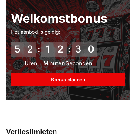
Welkomstbonus
Het aanbod is geldig:
5
2
1
2
2
8
:
:
Uren
Minuten
Seconden
Bonus claimen
Verlieslimieten